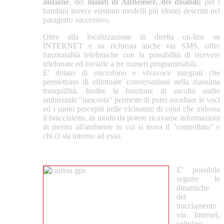
anziane
, dei
malati di Alzheimer, dei disabili;
per i
bambini invece esistono modelli più idonei descritti nel
paragrafo successivo.
Oltre alla localizzazione in diretta on-line su
INTERNET e su richiesta anche via SMS, offre
funzionalità telefoniche con la possibilità di ricevere
telefonate ed inviarle a tre numeri programmabili.
E' dotato di microfono e vivavoce integrati che
permettono di effettuare conversazioni nella massima
tranquillità. Inoltre la funzione di ascolto audio
ambientale "nascosta" permette di poter ascoltare le voci
ed i suoni percepiti nelle vicinanze di colui che indossa
il braccialetto, in modo da potere ricavarne informazioni
in merito all'ambiente in cui si trova il "controllato" e
chi ci sia intorno ad esso.
E' possibile
seguire le
dinamiche
del
tracciamento
via Internet,
cellulare,