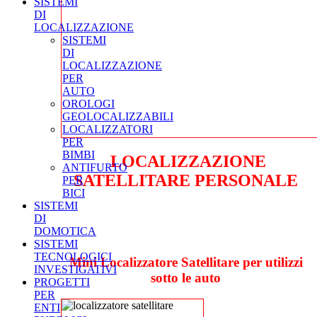
SISTEMI
DI
LOCALIZZAZIONE
SISTEMI
DI
LOCALIZZAZIONE
PER
AUTO
OROLOGI
GEOLOCALIZZABILI
LOCALIZZATORI
PER
BIMBI
LOCALIZZAZIONE
ANTIFURTO
SATELLITARE PERSONALE
PER
BICI
SISTEMI
DI
DOMOTICA
SISTEMI
TECNOLOGICI
Mini Localizzatore Satellitare per utilizzi
INVESTIGATIVI
sotto le auto
PROGETTI
PER
ENTI