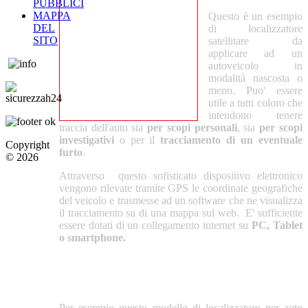
PUBBLICI
MAPPA
Questo è un esempio
DEL
di localizzatore
SITO
satellitare da
applicare ad un
autoveicolo in
modalità nascosta o
meno. Puo' essere
utile a tutti coloro che
intendono tenere
traccia dell'auto sia
per scopi personali
, sia
per scopi
investigativi
o per il
tracciamento di un eventuale
Copyright
furto
.
© 2026
Attraverso questo sofisticato dispositivo elettronico
vengono rilevate tramite GPS le coordinate geografiche
del veicolo e trasmesse ad un software che ne visualizza
il tracciamento su di una mappa sul web. E' sufficiente
essere dotati di un collegamento internet su
PC, Tablet
o smartphone.
Per esempio questo modello di localizzatore per auto