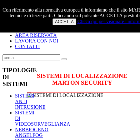
Con riferimento alla normativa europea ti informiamo che il sito
tecnici e di terze parti. Cliccando sul pulsante ACCETTA presti il c
HOME
Clicca qui per visionare l'inform
ACCETTA
CHI SIAMO
PRODOTTI E SERVIZI
AREA RISERVATA
LAVORA CON NOI
CONTATTI
TIPOLOGIE
SISTEMI DI LOCALIZZAZIONE
DI
MARTON SECURITY
SISTEMI
SISTEMI
ANTI
INTRUSIONE
SISTEMI
DI
VIDEOSORVEGLIANZA
NEBBIOGENO
ANGELFOG